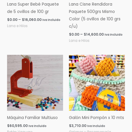
Lana Super Bebé Paquete
Lana Cisne Rendidora
de 5 ovillos de 100 gr
Paquete 500grs Mismo
Color (5 ovillos de 100 grs
$
0.00
–
$
16,060.00
Iva Incluido
Lana e Hilos
c/u)
$
0.00
–
$
14,600.00
Iva Incluido
Lana e Hilos
Máquina Familiar Multiuso
Galón Mini Pompón x 10 mts
$
60,595.00
$
3,710.00
Iva Incluido
Iva Incluido