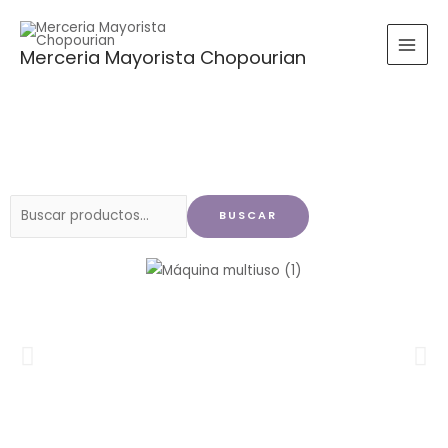
Ir
al
Merceria Mayorista Chopourian
contenido
Buscar
BUSCAR
por: