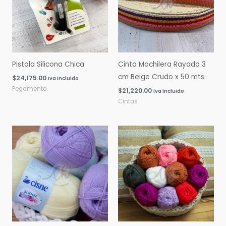
Pistola Silicona Chica
Cinta Mochilera Rayada 3
cm Beige Crudo x 50 mts
$
24,175.00
Iva Incluido
Pegamento
$
21,220.00
Iva Incluido
Cintas
Rango
Rango
de
de
precios:
precios:
desde
desde
$0.00
$0.00
hasta
hasta
$16,060.00
$14,600.00