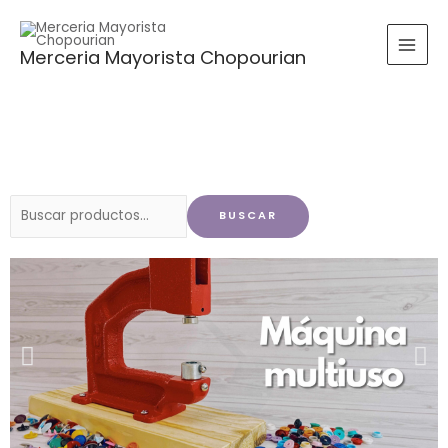
Ir
al
Merceria Mayorista Chopourian
contenido
Buscar
BUSCAR
por: