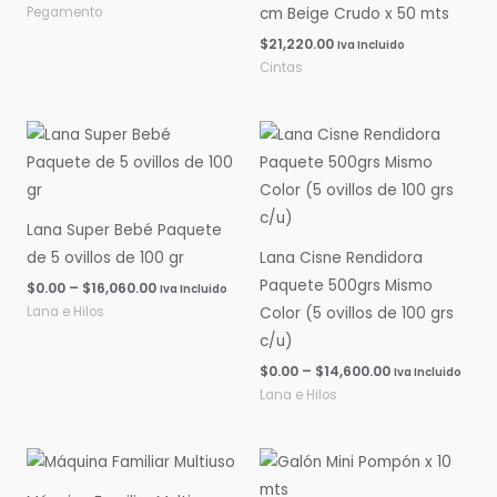
Pegamento
cm Beige Crudo x 50 mts
$
21,220.00
Iva Incluido
Cintas
Rango
Rango
de
de
precios:
precios:
desde
desde
$0.00
$0.00
hasta
hasta
Lana Super Bebé Paquete
$16,060.00
$14,600.00
de 5 ovillos de 100 gr
Lana Cisne Rendidora
Paquete 500grs Mismo
$
0.00
–
$
16,060.00
Iva Incluido
Lana e Hilos
Color (5 ovillos de 100 grs
c/u)
$
0.00
–
$
14,600.00
Iva Incluido
Lana e Hilos