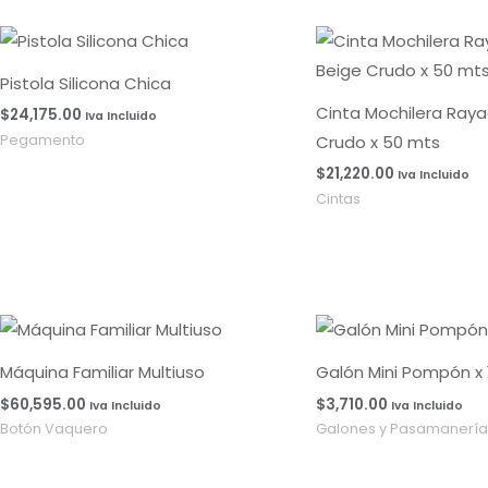
Pistola Silicona Chica
Cinta Mochilera Ray
$
24,175.00
Iva Incluido
Crudo x 50 mts
Pegamento
$
21,220.00
Iva Incluido
Cintas
Máquina Familiar Multiuso
Galón Mini Pompón x 
$
60,595.00
$
3,710.00
Iva Incluido
Iva Incluido
Botón Vaquero
Galones y Pasamanería