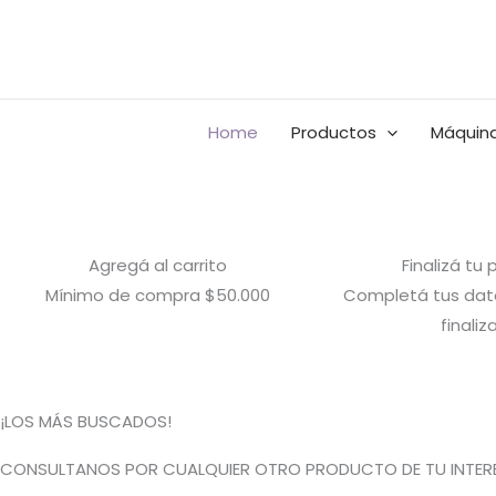
Ir
al
Buscar
contenido
por:
Home
Productos
Máquina
Agregá al carrito
Finalizá tu
Mínimo de compra $50.000
Completá tus dato
finaliza
¡LOS MÁS BUSCADOS!
CONSULTANOS POR CUALQUIER OTRO PRODUCTO DE TU INTERE