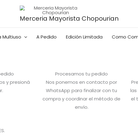
Merceria Mayorista Chopourian
 Multiuso
A Pedido
Edición Limitada
Como Com
 pedido
Procesamos tu pedido
s y presioná
Nos ponemos en contacto por
Pr
r.
WhatsApp para finalizar con tu
las
compra y coordinar el método de
el 
envío.
S.