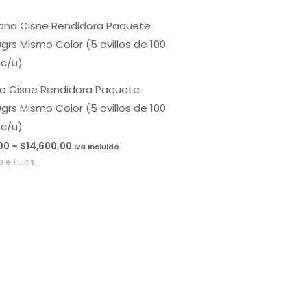
Rango
de
precios:
desde
$0.00
hasta
a Cisne Rendidora Paquete
$14,600.00
grs Mismo Color (5 ovillos de 100
 c/u)
00
–
$
14,600.00
Iva Incluido
 e Hilos