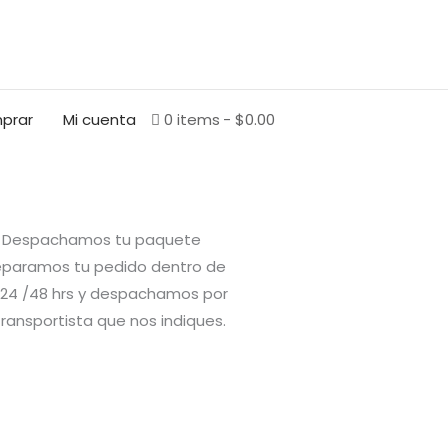
BUSCAR
prar
Mi cuenta
0 items
$0.00
Despachamos tu paquete
eparamos tu pedido dentro de
 24 /48 hrs y despachamos por
transportista que nos indiques.