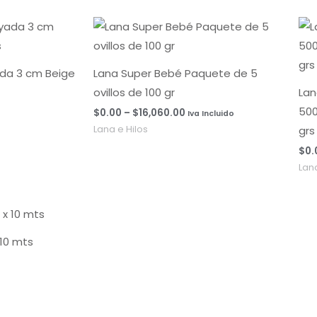
Rango
de
precios:
desde
$0.00
ada 3 cm Beige
Lana Super Bebé Paquete de 5
hasta
ovillos de 100 gr
Lan
$16,060.00
500
$
0.00
–
$
16,060.00
Iva Incluido
grs
Lana e Hilos
$
0.
Lana
10 mts