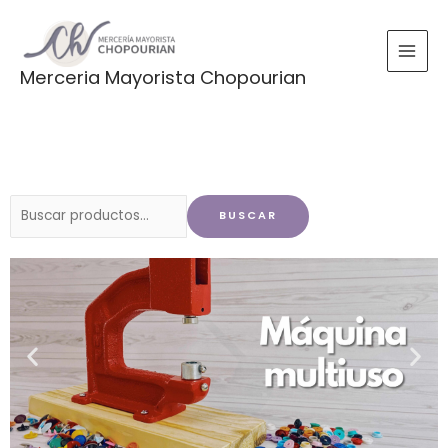
Ir
al
contenido
Merceria Mayorista Chopourian
Buscar
BUSCAR
por: