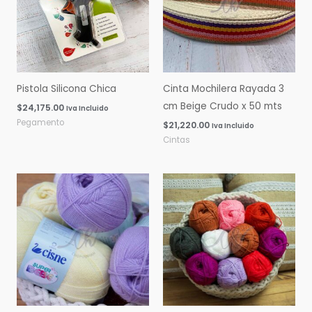
Pistola Silicona Chica
Cinta Mochilera Rayada 3
cm Beige Crudo x 50 mts
$
24,175.00
Iva Incluido
Pegamento
$
21,220.00
Iva Incluido
Cintas
Rango
Rango
de
de
precios:
precios:
desde
desde
$0.00
$0.00
hasta
hasta
$16,060.00
$14,600.00