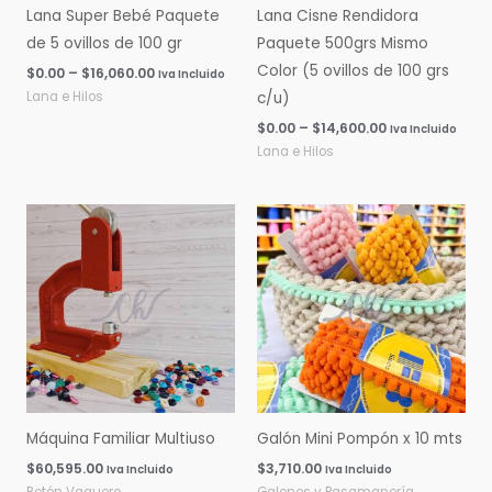
Lana Super Bebé Paquete
Lana Cisne Rendidora
de 5 ovillos de 100 gr
Paquete 500grs Mismo
Color (5 ovillos de 100 grs
$
0.00
–
$
16,060.00
Iva Incluido
Lana e Hilos
c/u)
$
0.00
–
$
14,600.00
Iva Incluido
Lana e Hilos
Máquina Familiar Multiuso
Galón Mini Pompón x 10 mts
$
60,595.00
$
3,710.00
Iva Incluido
Iva Incluido