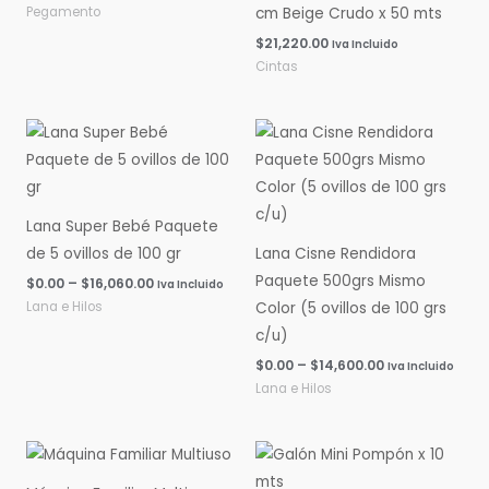
Pegamento
cm Beige Crudo x 50 mts
$
21,220.00
Iva Incluido
Cintas
Rango
Rango
de
de
precios:
precios:
desde
desde
$0.00
$0.00
hasta
hasta
Lana Super Bebé Paquete
$16,060.00
$14,600.00
de 5 ovillos de 100 gr
Lana Cisne Rendidora
Paquete 500grs Mismo
$
0.00
–
$
16,060.00
Iva Incluido
Lana e Hilos
Color (5 ovillos de 100 grs
c/u)
$
0.00
–
$
14,600.00
Iva Incluido
Lana e Hilos