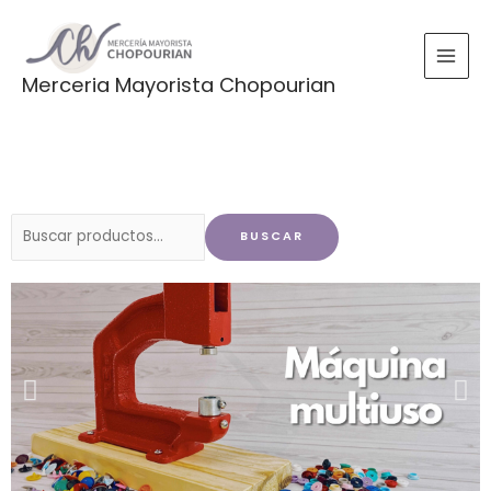
Ir
al
contenido
Merceria Mayorista Chopourian
Buscar
BUSCAR
por: