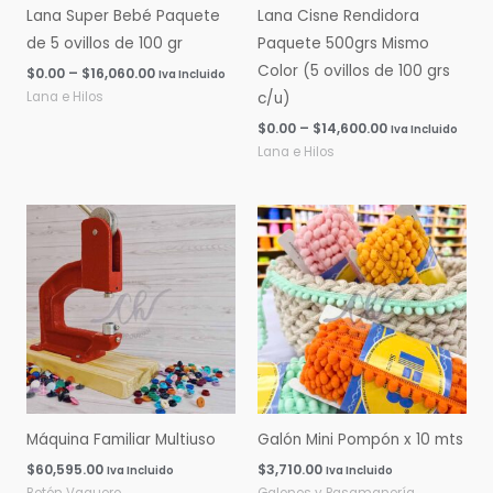
Lana Super Bebé Paquete
Lana Cisne Rendidora
de 5 ovillos de 100 gr
Paquete 500grs Mismo
Color (5 ovillos de 100 grs
$
0.00
–
$
16,060.00
Iva Incluido
Lana e Hilos
c/u)
$
0.00
–
$
14,600.00
Iva Incluido
Lana e Hilos
Máquina Familiar Multiuso
Galón Mini Pompón x 10 mts
$
60,595.00
$
3,710.00
Iva Incluido
Iva Incluido