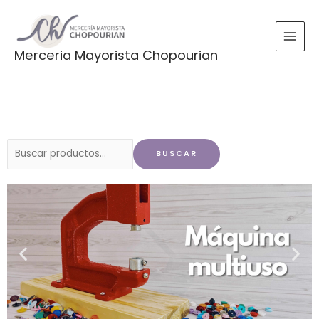
Ir
al
contenido
Merceria Mayorista Chopourian
Buscar
BUSCAR
por: