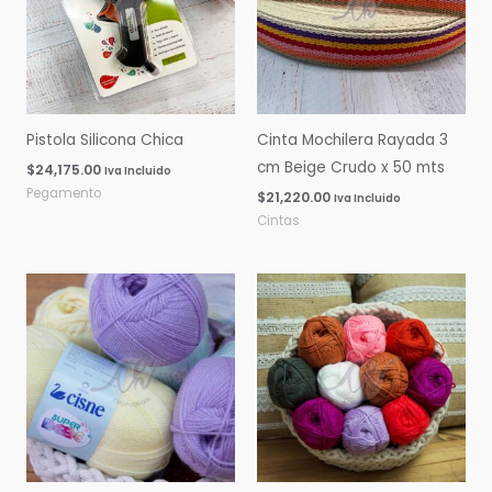
Pistola Silicona Chica
Cinta Mochilera Rayada 3
cm Beige Crudo x 50 mts
$
24,175.00
Iva Incluido
Pegamento
$
21,220.00
Iva Incluido
Cintas
Rango
Rango
de
de
precios:
precios:
desde
desde
$0.00
$0.00
hasta
hasta
$16,060.00
$14,600.00