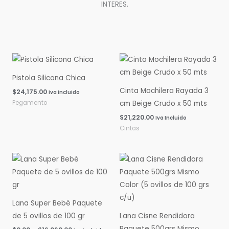
INTERES.
Pistola Silicona Chica
Cinta Mochilera Rayada 3
$
24,175.00
Iva Incluido
Pegamento
cm Beige Crudo x 50 mts
$
21,220.00
Iva Incluido
Cintas
Rango
Rango
de
de
precios:
precios:
desde
desde
$0.00
$0.00
hasta
hasta
Lana Super Bebé Paquete
$16,060.00
$14,600.00
de 5 ovillos de 100 gr
Lana Cisne Rendidora
Paquete 500grs Mismo