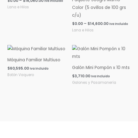
$
0.00
–
$
16,060.00
Iva Incluido
Lana e Hilos
Color (5 ovillos de 100 grs
c/u)
$
0.00
–
$
14,600.00
Iva Incluido
Lana e Hilos
Máquina Familiar Multiuso
Galón Mini Pompón x 10 mts
$
60,595.00
Iva Incluido
Botón Vaquero
$
3,710.00
Iva Incluido
Galones y Pasamanería