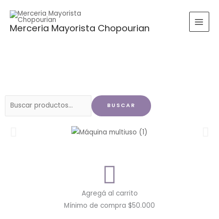
Ir
al
Merceria Mayorista Chopourian
contenido
Buscar
BUSCAR
por:
Agregá al carrito
Mínimo de compra $50.000