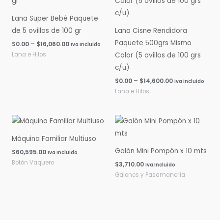
$0.00
$0.00
hasta
hasta
Lana Super Bebé Paquete
$16,060.00
$14,600.00
de 5 ovillos de 100 gr
Lana Cisne Rendidora
Paquete 500grs Mismo
$
0.00
–
$
16,060.00
Iva Incluido
Lana e Hilos
Color (5 ovillos de 100 grs
c/u)
$
0.00
–
$
14,600.00
Iva Incluido
Lana e Hilos
Máquina Familiar Multiuso
Galón Mini Pompón x 10 mts
$
60,595.00
Iva Incluido
Botón Vaquero
$
3,710.00
Iva Incluido
Galones y Pasamanería