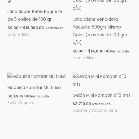
$0.00
$0.00
hasta
hasta
Lana Super Bebé Paquete
$16,060.00
$14,600.00
de 5 ovillos de 100 gr
Lana Cisne Rendidora
Paquete 500grs Mismo
$
0.00
–
$
16,060.00
Iva Incluido
Lana e Hilos
Color (5 ovillos de 100 grs
c/u)
$
0.00
–
$
14,600.00
Iva Incluido
Lana e Hilos
Máquina Familiar Multiuso
Galón Mini Pompón x 10 mts
$
60,595.00
Iva Incluido
Botón Vaquero
$
3,710.00
Iva Incluido
Galones y Pasamanería