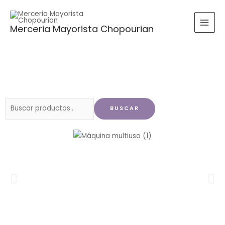
Ir
al
Merceria Mayorista Chopourian
contenido
Buscar
BUSCAR
por: