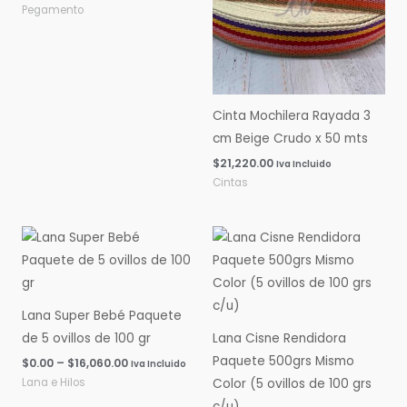
Pegamento
Cinta Mochilera Rayada 3
cm Beige Crudo x 50 mts
$
21,220.00
Iva Incluido
Cintas
Rango
Rango
de
de
precios:
precios:
desde
desde
$0.00
$0.00
hasta
hasta
Lana Super Bebé Paquete
$16,060.00
$14,600.00
de 5 ovillos de 100 gr
Lana Cisne Rendidora
Paquete 500grs Mismo
$
0.00
–
$
16,060.00
Iva Incluido
Lana e Hilos
Color (5 ovillos de 100 grs
c/u)