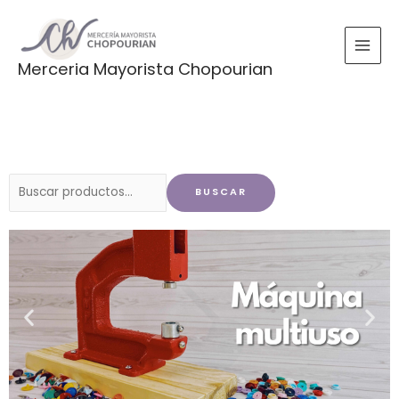
Ir
al
contenido
Merceria Mayorista Chopourian
Buscar
BUSCAR
por: