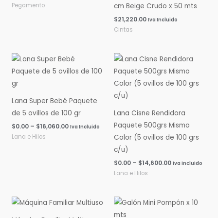
Pegamento
cm Beige Crudo x 50 mts
$
21,220.00
Iva Incluido
Cintas
Rango
Rango
de
de
precios:
precios:
desde
desde
$0.00
$0.00
hasta
hasta
Lana Super Bebé Paquete
$16,060.00
$14,600.00
de 5 ovillos de 100 gr
Lana Cisne Rendidora
Paquete 500grs Mismo
$
0.00
–
$
16,060.00
Iva Incluido
Lana e Hilos
Color (5 ovillos de 100 grs
c/u)
$
0.00
–
$
14,600.00
Iva Incluido
Lana e Hilos