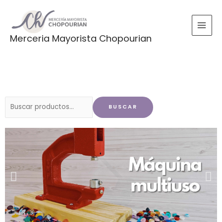
Ir
al
contenido
Merceria Mayorista Chopourian
Buscar
BUSCAR
por: