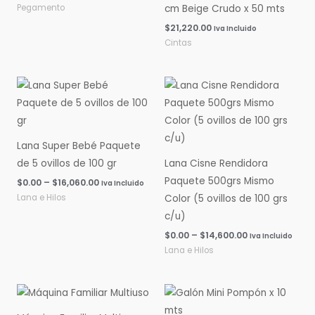
Pegamento
cm Beige Crudo x 50 mts
$
21,220.00
Iva Incluido
Cintas
Rango
Rango
de
de
precios:
precios:
desde
desde
$0.00
$0.00
hasta
hasta
Lana Super Bebé Paquete
$16,060.00
$14,600.00
de 5 ovillos de 100 gr
Lana Cisne Rendidora
Paquete 500grs Mismo
$
0.00
–
$
16,060.00
Iva Incluido
Lana e Hilos
Color (5 ovillos de 100 grs
c/u)
$
0.00
–
$
14,600.00
Iva Incluido
Lana e Hilos