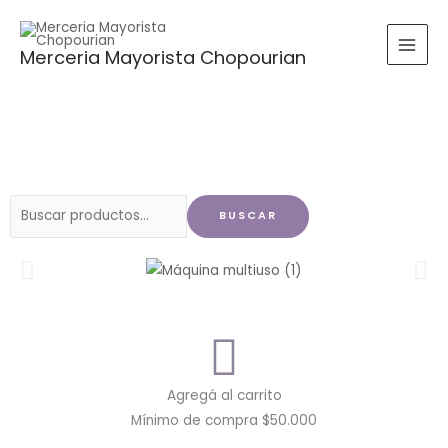
Ir
al
Merceria Mayorista Chopourian
contenido
Buscar
BUSCAR
por:
Agregá al carrito
Mínimo de compra $50.000