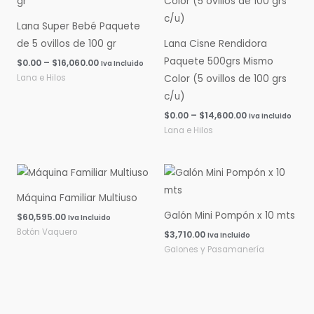
$0.00
$0.00
hasta
hasta
Lana Super Bebé Paquete
$16,060.00
$14,600.00
de 5 ovillos de 100 gr
Lana Cisne Rendidora
Paquete 500grs Mismo
$
0.00
–
$
16,060.00
Iva Incluido
Lana e Hilos
Color (5 ovillos de 100 grs
c/u)
$
0.00
–
$
14,600.00
Iva Incluido
Lana e Hilos
Máquina Familiar Multiuso
Galón Mini Pompón x 10 mts
$
60,595.00
Iva Incluido
Botón Vaquero
$
3,710.00
Iva Incluido
Galones y Pasamanería