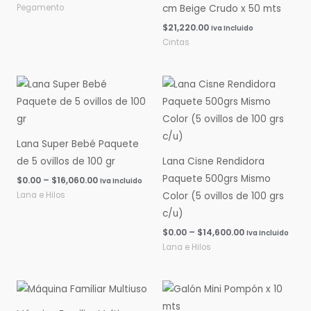
Pegamento
cm Beige Crudo x 50 mts
$
21,220.00
Iva Incluido
Cintas
Rango
Rango
de
de
precios:
precios:
desde
desde
$0.00
$0.00
hasta
hasta
Lana Super Bebé Paquete
$16,060.00
$14,600.00
de 5 ovillos de 100 gr
Lana Cisne Rendidora
Paquete 500grs Mismo
$
0.00
–
$
16,060.00
Iva Incluido
Lana e Hilos
Color (5 ovillos de 100 grs
c/u)
$
0.00
–
$
14,600.00
Iva Incluido
Lana e Hilos