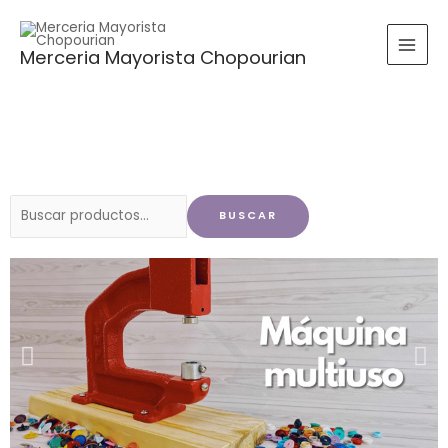
Ir
al
Merceria Mayorista Chopourian
contenido
Buscar
BUSCAR
por: