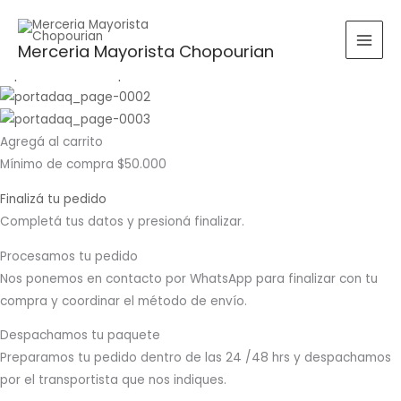
Ir
Buscar
Rango
Rango
BUSCAR
al
por:
de
de
Merceria Mayorista Chopourian
contenido
precios:
precios:
desde
desde
$0.00
$0.00
hasta
hasta
Agregá al carrito
$16,060.00
$14,600.00
Mínimo de compra $50.000
Finalizá tu pedido
Completá tus datos y presioná finalizar.
Procesamos tu pedido
Nos ponemos en contacto por WhatsApp para finalizar con tu
compra y coordinar el método de envío.
Despachamos tu paquete
Preparamos tu pedido dentro de las 24 /48 hrs y despachamos
por el transportista que nos indiques.