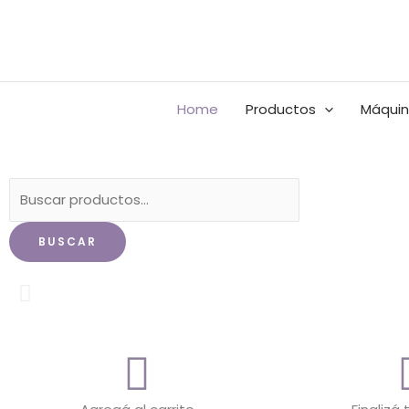
Ir
al
contenido
Home
Productos
Máquin
Buscar
por:
BUSCAR