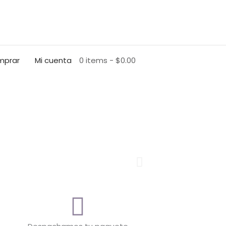
prar
Mi cuenta
0 items
$0.00