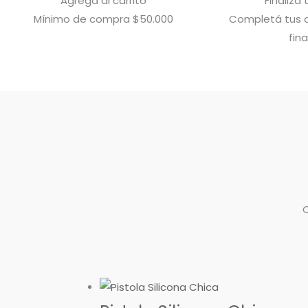
Agregá al carrito
Finalizá
Mínimo de compra $50.000
Completá tus d
fina
Rango
Rango
de
de
precios:
precios:
desde
desde