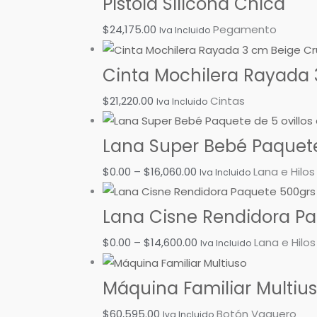
Pistola Silicona Chica
$0.00
$0.00
$
24,175.00
Pegamento
Iva Incluido
hasta
hasta
$16,060.00
$14,600.00
Cinta Mochilera Rayada 
$
21,220.00
Cintas
Iva Incluido
Lana Super Bebé Paquete 
$
0.00
–
$
16,060.00
Lana e Hilos
Iva Incluido
Lana Cisne Rendidora Paq
$
0.00
–
$
14,600.00
Lana e Hilos
Iva Incluido
Máquina Familiar Multiu
$
60,595.00
Botón Vaquero
Iva Incluido