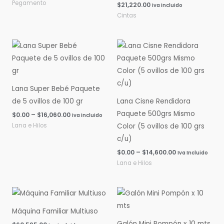
Pegamento
$
21,220.00
Iva Incluido
Cintas
Rango
Rango
de
de
precios:
precios:
desde
desde
$0.00
$0.00
hasta
hasta
Lana Super Bebé Paquete
$16,060.00
$14,600.00
de 5 ovillos de 100 gr
Lana Cisne Rendidora
Paquete 500grs Mismo
$
0.00
–
$
16,060.00
Iva Incluido
Lana e Hilos
Color (5 ovillos de 100 grs
c/u)
$
0.00
–
$
14,600.00
Iva Incluido
Lana e Hilos
Máquina Familiar Multiuso
Galón Mini Pompón x 10 mts