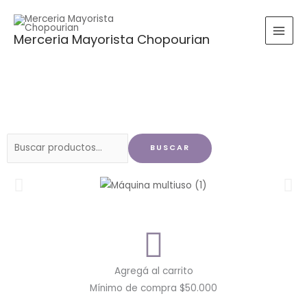
Ir
al
Merceria Mayorista Chopourian
contenido
Buscar
BUSCAR
por:
Agregá al carrito
Mínimo de compra $50.000