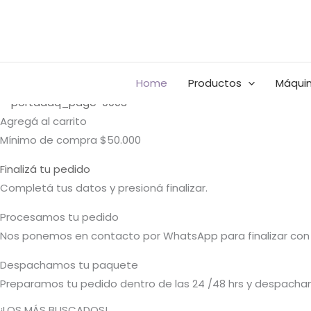
Ir
Buscar
al
por:
contenido
Home
Productos
Máquin
Agregá al carrito
Mínimo de compra $50.000
Finalizá tu pedido
Completá tus datos y presioná finalizar.
Procesamos tu pedido
Nos ponemos en contacto por WhatsApp para finalizar con 
Despachamos tu paquete
Preparamos tu pedido dentro de las 24 /48 hrs y despacham
¡LOS MÁS BUSCADOS!