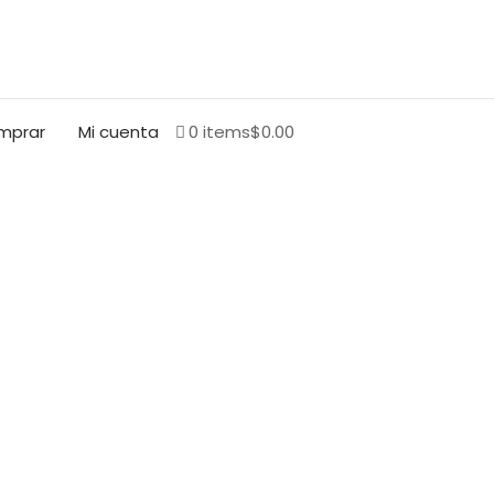
BUSCAR
mprar
Mi cuenta
0 items
$0.00