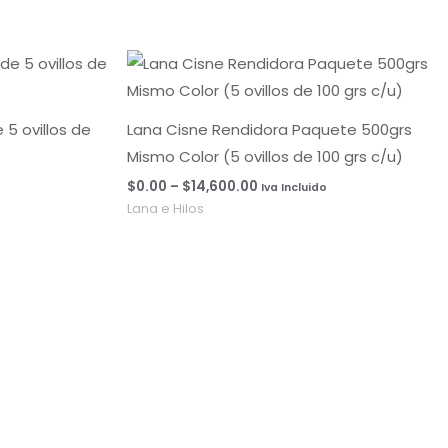
Rango
de
precios:
desde
$0.00
5 ovillos de
Lana Cisne Rendidora Paquete 500grs
hasta
Mismo Color (5 ovillos de 100 grs c/u)
$14,600.00
$
0.00
–
$
14,600.00
Iva Incluido
Lana e Hilos