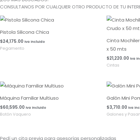
CONSULTANOS POR CUALQUIER OTRO PRODUCTO DE TU INTERE
Pistola Silicona Chica
Cinta Mochile
$
24,175.00
Iva Incluido
x 50 mts
Pegamento
$
21,220.00
Iva I
Cintas
Máquina Familiar Multiuso
Galón Mini Po
$
60,595.00
$
3,710.00
Iva Incluido
Iva In
Botón Vaquero
Galones y Pasa
Pedí un cita previa para asesorías personalizadas