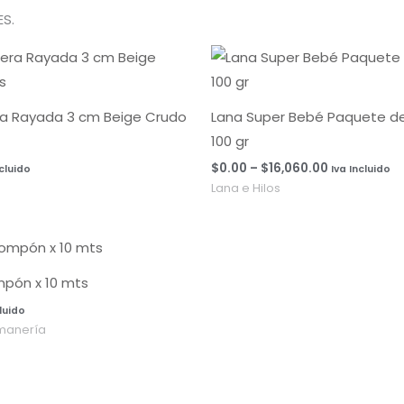
S.
Rango
de
precios:
desde
$0.00
ra Rayada 3 cm Beige Crudo
Lana Super Bebé Paquete de 
hasta
100 gr
$16,060.00
$
0.00
–
$
16,060.00
ncluido
Iva Incluido
Lana e Hilos
mpón x 10 mts
cluido
manería