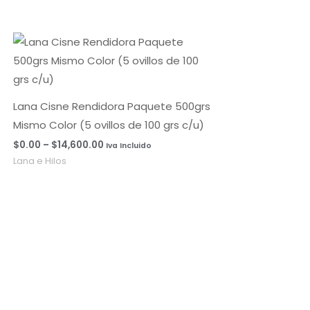
Rango
de
precios:
desde
$0.00
hasta
Lana Cisne Rendidora Paquete 500grs
$14,600.00
Mismo Color (5 ovillos de 100 grs c/u)
$
0.00
–
$
14,600.00
Iva Incluido
Lana e Hilos