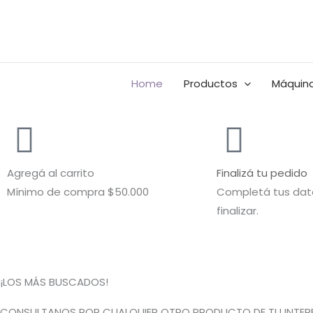
Ir
al
Buscar
contenido
por:
Home
Productos
Máquina
Agregá al carrito
Finalizá tu pedido
Mínimo de compra $50.000
Completá tus dato
finalizar.
¡LOS MÁS BUSCADOS!
CONSULTANOS POR CUALQUIER OTRO PRODUCTO DE TU INTERE