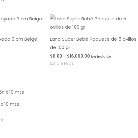
Rango
de
precios:
desde
$0.00
ayada 3 cm Beige
Lana Super Bebé Paquete de 5 ovillos
hasta
de 100 gr
$16,060.00
$
0.00
–
$
16,060.00
Iva Incluido
Lana e Hilos
x 10 mts
ía