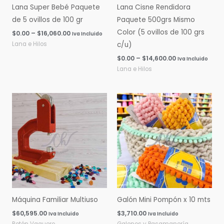
Lana Super Bebé Paquete
Lana Cisne Rendidora
de 5 ovillos de 100 gr
Paquete 500grs Mismo
Color (5 ovillos de 100 grs
$
0.00
–
$
16,060.00
Iva Incluido
Lana e Hilos
c/u)
$
0.00
–
$
14,600.00
Iva Incluido
Lana e Hilos
Máquina Familiar Multiuso
Galón Mini Pompón x 10 mts
$
60,595.00
$
3,710.00
Iva Incluido
Iva Incluido