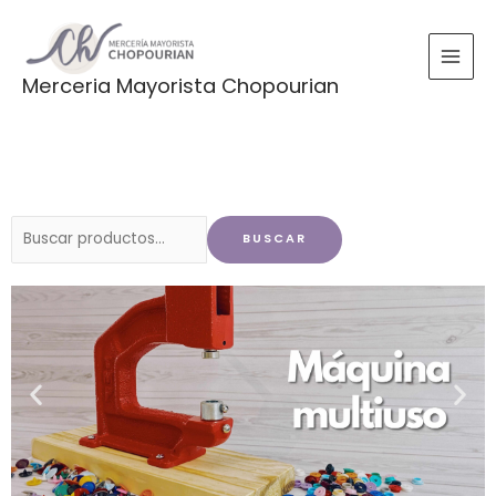
Ir
al
contenido
Merceria Mayorista Chopourian
Buscar
BUSCAR
por: