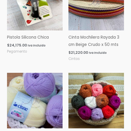
Pistola Silicona Chica
Cinta Mochilera Rayada 3
cm Beige Crudo x 50 mts
$
24,175.00
Iva Incluido
Pegamento
$
21,220.00
Iva Incluido
Cintas
Rango
Rango
de
de
precios:
precios:
desde
desde
$0.00
$0.00
hasta
hasta
$16,060.00
$14,600.00