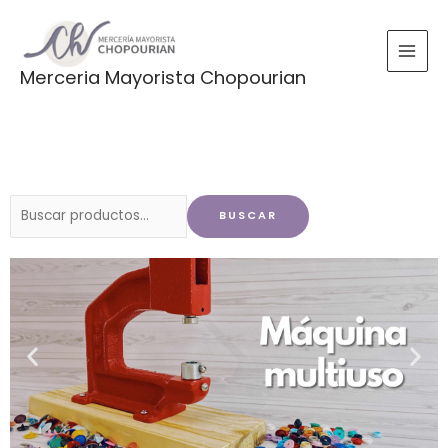
Ir
al
contenido
Merceria Mayorista Chopourian
Buscar
BUSCAR
por: