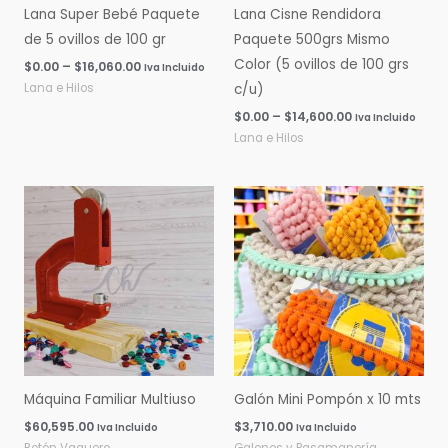
Lana Super Bebé Paquete
Lana Cisne Rendidora
de 5 ovillos de 100 gr
Paquete 500grs Mismo
Color (5 ovillos de 100 grs
$
0.00
–
$
16,060.00
Iva Incluido
Lana e Hilos
c/u)
$
0.00
–
$
14,600.00
Iva Incluido
Lana e Hilos
Máquina Familiar Multiuso
Galón Mini Pompón x 10 mts
$
60,595.00
$
3,710.00
Iva Incluido
Iva Incluido