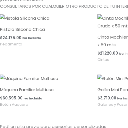
CONSULTANOS POR CUALQUIER OTRO PRODUCTO DE TU INTERE
Pistola Silicona Chica
Cinta Mochile
$
24,175.00
Iva Incluido
x 50 mts
Pegamento
$
21,220.00
Iva I
Cintas
Máquina Familiar Multiuso
Galón Mini Po
$
60,595.00
$
3,710.00
Iva Incluido
Iva In
Botón Vaquero
Galones y Pasa
Pedí un cita previa para asesorías personalizadas