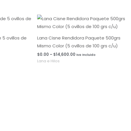
Rango
de
precios:
desde
$0.00
5 ovillos de
Lana Cisne Rendidora Paquete 500grs
hasta
Mismo Color (5 ovillos de 100 grs c/u)
$14,600.00
$
0.00
–
$
14,600.00
Iva Incluido
Lana e Hilos