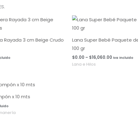
S.
Rango
de
precios:
desde
$0.00
ra Rayada 3 cm Beige Crudo
Lana Super Bebé Paquete de 
hasta
100 gr
$16,060.00
$
0.00
–
$
16,060.00
ncluido
Iva Incluido
Lana e Hilos
mpón x 10 mts
cluido
manería