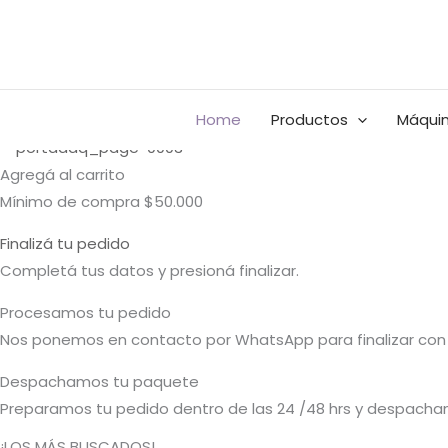
Ir
Buscar
al
por:
contenido
Home
Productos
Máquin
Agregá al carrito
Mínimo de compra $50.000
Finalizá tu pedido
Completá tus datos y presioná finalizar.
Procesamos tu pedido
Nos ponemos en contacto por WhatsApp para finalizar con 
Despachamos tu paquete
Preparamos tu pedido dentro de las 24 /48 hrs y despacham
¡LOS MÁS BUSCADOS!