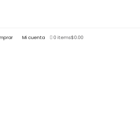
BUSCAR
mprar
Mi cuenta
0 items
$0.00