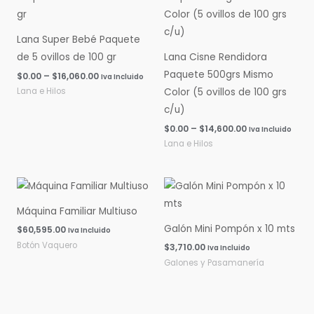
desde
desde
$0.00
$0.00
hasta
hasta
Lana Super Bebé Paquete
$16,060.00
$14,600.00
de 5 ovillos de 100 gr
Lana Cisne Rendidora
Paquete 500grs Mismo
$
0.00
–
$
16,060.00
Iva Incluido
Lana e Hilos
Color (5 ovillos de 100 grs
c/u)
$
0.00
–
$
14,600.00
Iva Incluido
Lana e Hilos
Máquina Familiar Multiuso
Galón Mini Pompón x 10 mts
$
60,595.00
Iva Incluido
Botón Vaquero
$
3,710.00
Iva Incluido
Galones y Pasamanería