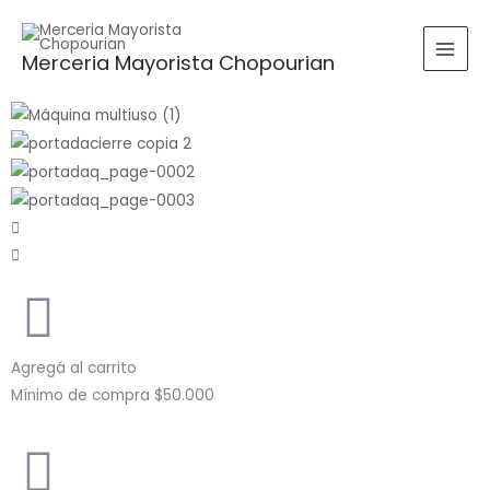
Ir
al
Buscar
BUSCAR
Merceria Mayorista Chopourian
contenido
por:
Agregá al carrito
Mínimo de compra $50.000