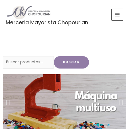
Ir
al
contenido
Merceria Mayorista Chopourian
Buscar
BUSCAR
por: