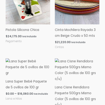
Pistola Silicona Chica
Cinta Mochilera Rayada 3
cm Beige Crudo x 50 mts
$
24,175.00
Iva Incluido
Pegamento
$
21,220.00
Iva Incluido
Cintas
Rango
Rango
de
de
precios:
precios:
desde
desde
$0.00
$0.00
hasta
hasta
Lana Super Bebé Paquete
$16,060.00
$14,600.00
de 5 ovillos de 100 gr
Lana Cisne Rendidora
Paquete 500grs Mismo
$
0.00
–
$
16,060.00
Iva Incluido
Lana e Hilos
Color (5 ovillos de 100 grs
c/u)