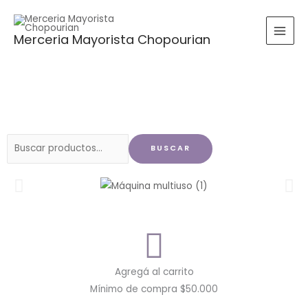
Ir
al
Merceria Mayorista Chopourian
contenido
Buscar
BUSCAR
por:
Agregá al carrito
Mínimo de compra $50.000