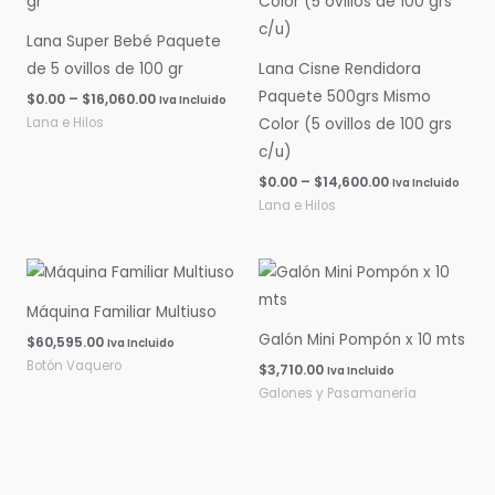
$0.00
$0.00
hasta
hasta
Lana Super Bebé Paquete
$16,060.00
$14,600.00
de 5 ovillos de 100 gr
Lana Cisne Rendidora
Paquete 500grs Mismo
$
0.00
–
$
16,060.00
Iva Incluido
Lana e Hilos
Color (5 ovillos de 100 grs
c/u)
$
0.00
–
$
14,600.00
Iva Incluido
Lana e Hilos
Máquina Familiar Multiuso
Galón Mini Pompón x 10 mts
$
60,595.00
Iva Incluido
Botón Vaquero
$
3,710.00
Iva Incluido
Galones y Pasamanería