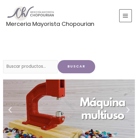
Ir
al
contenido
Merceria Mayorista Chopourian
Buscar
BUSCAR
por: