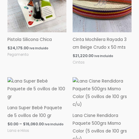
Pistola Silicona Chica
Cinta Mochilera Rayada 3
cm Beige Crudo x 50 mts
$
24,175.00
Iva Incluido
Pegamento
$
21,220.00
Iva Incluido
Cintas
Rango
Rango
de
de
precios:
precios:
desde
desde
$0.00
$0.00
hasta
hasta
Lana Super Bebé Paquete
$16,060.00
$14,600.00
de 5 ovillos de 100 gr
Lana Cisne Rendidora
Paquete 500grs Mismo
$
0.00
–
$
16,060.00
Iva Incluido
Lana e Hilos
Color (5 ovillos de 100 grs
c/u)