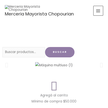
Ir
al
Merceria Mayorista Chopourian
contenido
Buscar
BUSCAR
por:
Agregá al carrito
Mínimo de compra $50.000