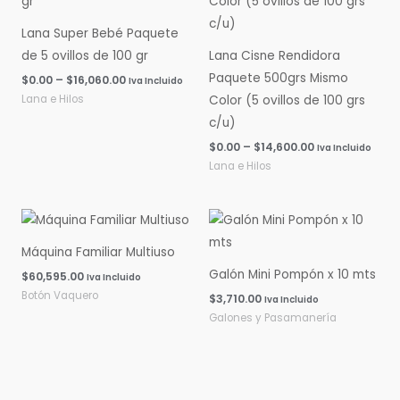
$0.00
$0.00
hasta
hasta
Lana Super Bebé Paquete
$16,060.00
$14,600.00
de 5 ovillos de 100 gr
Lana Cisne Rendidora
Paquete 500grs Mismo
$
0.00
–
$
16,060.00
Iva Incluido
Lana e Hilos
Color (5 ovillos de 100 grs
c/u)
$
0.00
–
$
14,600.00
Iva Incluido
Lana e Hilos
Máquina Familiar Multiuso
Galón Mini Pompón x 10 mts
$
60,595.00
Iva Incluido
Botón Vaquero
$
3,710.00
Iva Incluido
Galones y Pasamanería