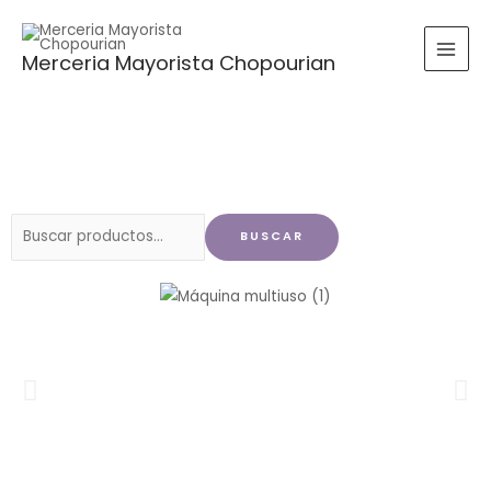
Ir
al
Merceria Mayorista Chopourian
contenido
Buscar
BUSCAR
por: