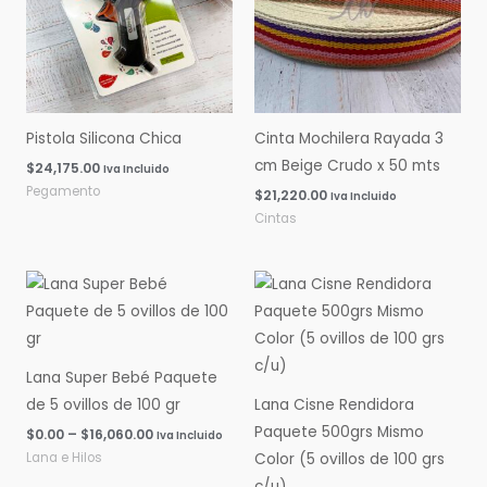
Pistola Silicona Chica
Cinta Mochilera Rayada 3
cm Beige Crudo x 50 mts
$
24,175.00
Iva Incluido
Pegamento
$
21,220.00
Iva Incluido
Cintas
Rango
Rango
de
de
precios:
precios:
desde
desde
$0.00
$0.00
hasta
hasta
Lana Super Bebé Paquete
$16,060.00
$14,600.00
de 5 ovillos de 100 gr
Lana Cisne Rendidora
Paquete 500grs Mismo
$
0.00
–
$
16,060.00
Iva Incluido
Lana e Hilos
Color (5 ovillos de 100 grs
c/u)