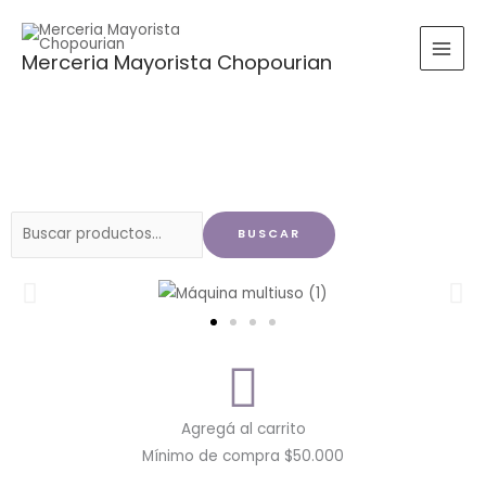
Ir
al
Merceria Mayorista Chopourian
contenido
Buscar
BUSCAR
por:
Agregá al carrito
Mínimo de compra $50.000