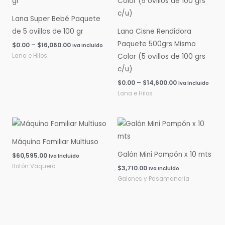
$0.00
$0.00
hasta
hasta
Lana Super Bebé Paquete
$16,060.00
$14,600.00
de 5 ovillos de 100 gr
Lana Cisne Rendidora
Paquete 500grs Mismo
$
0.00
–
$
16,060.00
Iva Incluido
Lana e Hilos
Color (5 ovillos de 100 grs
c/u)
$
0.00
–
$
14,600.00
Iva Incluido
Lana e Hilos
Máquina Familiar Multiuso
Galón Mini Pompón x 10 mts
$
60,595.00
Iva Incluido
Botón Vaquero
$
3,710.00
Iva Incluido
Galones y Pasamanería