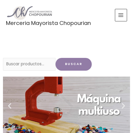
Ir
al
contenido
Merceria Mayorista Chopourian
Buscar
BUSCAR
por: