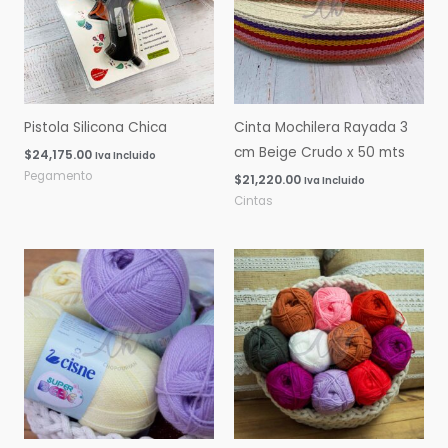
Pistola Silicona Chica
Cinta Mochilera Rayada 3
cm Beige Crudo x 50 mts
$
24,175.00
Iva Incluido
Pegamento
$
21,220.00
Iva Incluido
Cintas
Rango
Rango
de
de
precios:
precios:
desde
desde
$0.00
$0.00
hasta
hasta
$16,060.00
$14,600.00