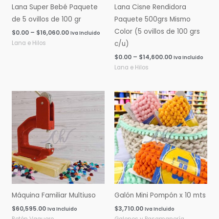
Lana Super Bebé Paquete
Lana Cisne Rendidora
de 5 ovillos de 100 gr
Paquete 500grs Mismo
Color (5 ovillos de 100 grs
$
0.00
–
$
16,060.00
Iva Incluido
Lana e Hilos
c/u)
$
0.00
–
$
14,600.00
Iva Incluido
Lana e Hilos
Máquina Familiar Multiuso
Galón Mini Pompón x 10 mts
$
60,595.00
$
3,710.00
Iva Incluido
Iva Incluido