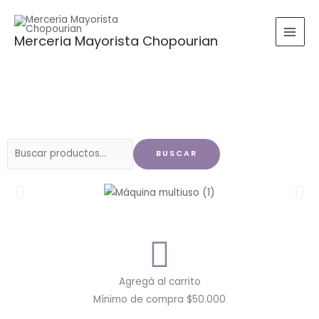
Ir
al
Merceria Mayorista Chopourian
contenido
Buscar
BUSCAR
por:
Agregá al carrito
Mínimo de compra $50.000