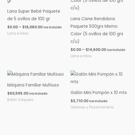
$0.00
$0.00
hasta
hasta
Lana Super Bebé Paquete
$16,060.00
$14,600.00
de 5 ovillos de 100 gr
Lana Cisne Rendidora
Paquete 500grs Mismo
$
0.00
–
$
16,060.00
Iva Incluido
Lana e Hilos
Color (5 ovillos de 100 grs
c/u)
$
0.00
–
$
14,600.00
Iva Incluido
Lana e Hilos
Máquina Familiar Multiuso
Galón Mini Pompón x 10 mts
$
60,595.00
Iva Incluido
Botón Vaquero
$
3,710.00
Iva Incluido
Galones y Pasamanería