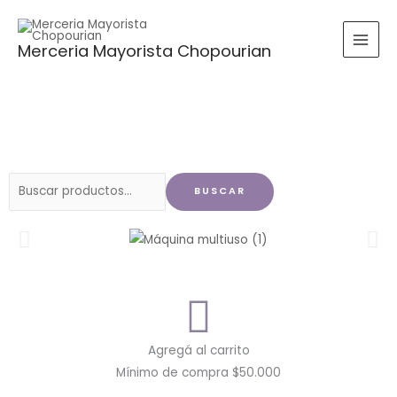
Ir
al
Merceria Mayorista Chopourian
contenido
Buscar
BUSCAR
por:
Agregá al carrito
Mínimo de compra $50.000