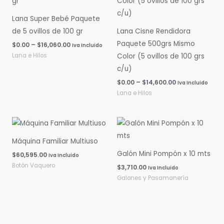
$0.00
$0.00
hasta
hasta
Lana Super Bebé Paquete
$16,060.00
$14,600.00
de 5 ovillos de 100 gr
Lana Cisne Rendidora
Paquete 500grs Mismo
$
0.00
–
$
16,060.00
Iva Incluido
Lana e Hilos
Color (5 ovillos de 100 grs
c/u)
$
0.00
–
$
14,600.00
Iva Incluido
Lana e Hilos
Máquina Familiar Multiuso
Galón Mini Pompón x 10 mts
$
60,595.00
Iva Incluido
Botón Vaquero
$
3,710.00
Iva Incluido
Galones y Pasamanería