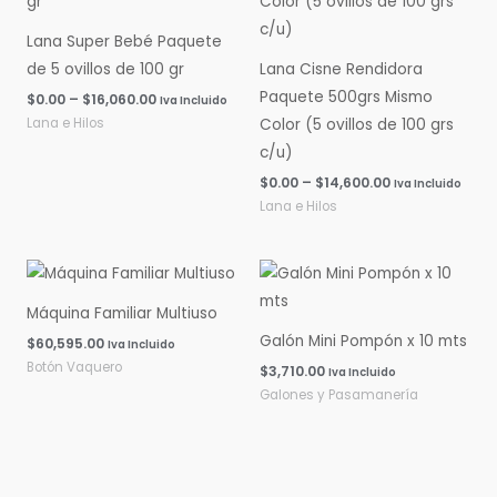
$0.00
$0.00
hasta
hasta
Lana Super Bebé Paquete
$16,060.00
$14,600.00
de 5 ovillos de 100 gr
Lana Cisne Rendidora
Paquete 500grs Mismo
$
0.00
–
$
16,060.00
Iva Incluido
Lana e Hilos
Color (5 ovillos de 100 grs
c/u)
$
0.00
–
$
14,600.00
Iva Incluido
Lana e Hilos
Máquina Familiar Multiuso
Galón Mini Pompón x 10 mts
$
60,595.00
Iva Incluido
Botón Vaquero
$
3,710.00
Iva Incluido
Galones y Pasamanería