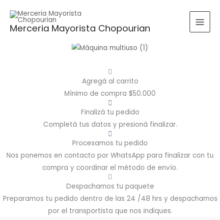
Ir
Buscar
Rango
Rango
al
por:
de
de
Merceria Mayorista Chopourian
contenido
precios:
precios:
BUSCAR
desde
desde
$0.00
$0.00
hasta
hasta
$16,060.00
$14,600.00
Agregá al carrito
Mínimo de compra $50.000
Finalizá tu pedido
Completá tus datos y presioná finalizar.
Procesamos tu pedido
Nos ponemos en contacto por WhatsApp para finalizar con tu
compra y coordinar el método de envío.
Despachamos tu paquete
Preparamos tu pedido dentro de las 24 /48 hrs y despachamos
por el transportista que nos indiques.