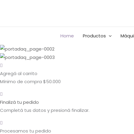
Ir
Buscar
Rango
Rango
al
por:
de
de
contenido
precios:
precios:
BUSCAR
desde
desde
Home
Productos
Máqui
$0.00
$0.00
hasta
hasta
$16,060.00
$14,600.00
Agregá al carrito
Mínimo de compra $50.000
Finalizá tu pedido
Completá tus datos y presioná finalizar.
Procesamos tu pedido