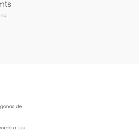
mts
ría
 ganas de
corde a tus