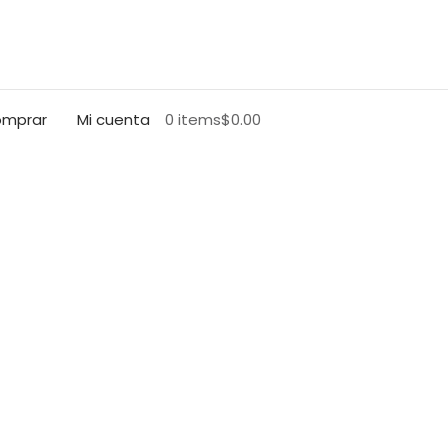
mprar
Mi cuenta
0 items
$0.00