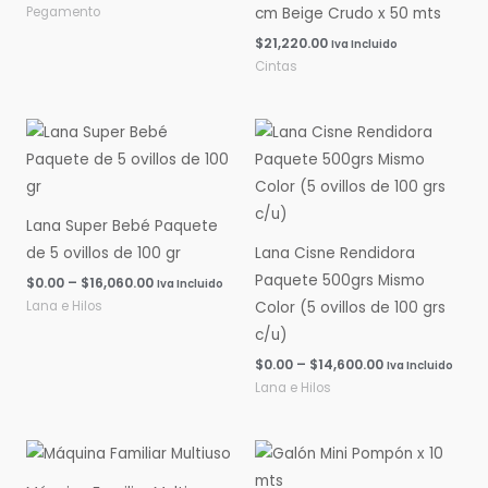
Pegamento
cm Beige Crudo x 50 mts
$
21,220.00
Iva Incluido
Cintas
Rango
Rango
de
de
precios:
precios:
desde
desde
$0.00
$0.00
hasta
hasta
Lana Super Bebé Paquete
$16,060.00
$14,600.00
de 5 ovillos de 100 gr
Lana Cisne Rendidora
Paquete 500grs Mismo
$
0.00
–
$
16,060.00
Iva Incluido
Lana e Hilos
Color (5 ovillos de 100 grs
c/u)
$
0.00
–
$
14,600.00
Iva Incluido
Lana e Hilos