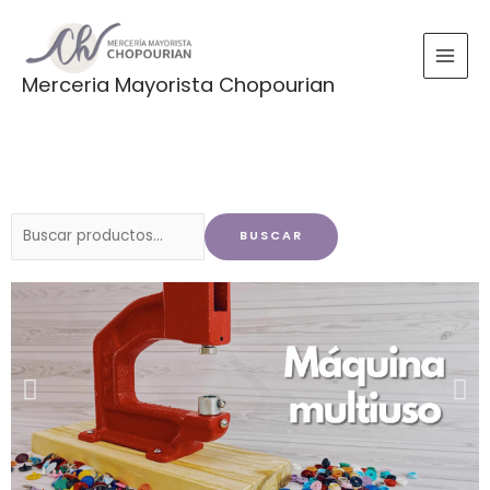
Ir
al
contenido
Merceria Mayorista Chopourian
Buscar
BUSCAR
por: