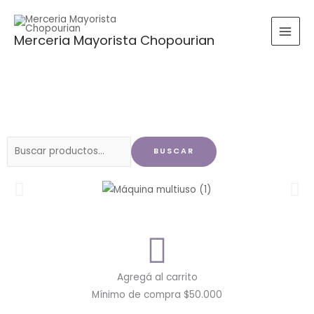
Ir
al
Merceria Mayorista Chopourian
contenido
Buscar
BUSCAR
por:
Agregá al carrito
Mínimo de compra $50.000