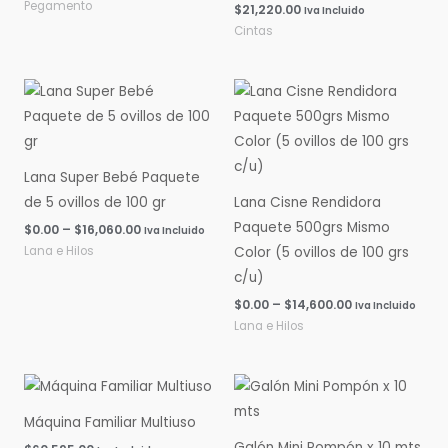
Pegamento
$
21,220.00
Iva Incluido
Cintas
Rango
Rango
de
de
precios:
precios:
desde
desde
$0.00
$0.00
hasta
hasta
Lana Super Bebé Paquete
$16,060.00
$14,600.00
de 5 ovillos de 100 gr
Lana Cisne Rendidora
Paquete 500grs Mismo
$
0.00
–
$
16,060.00
Iva Incluido
Lana e Hilos
Color (5 ovillos de 100 grs
c/u)
$
0.00
–
$
14,600.00
Iva Incluido
Lana e Hilos
Máquina Familiar Multiuso
Galón Mini Pompón x 10 mts