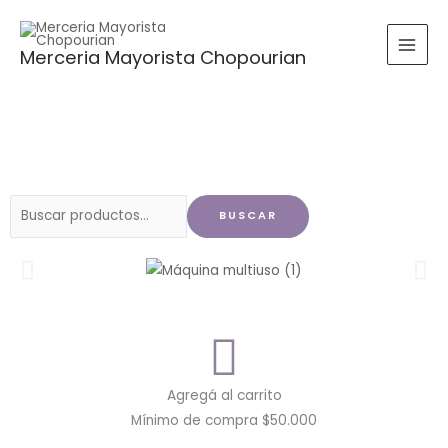
Ir
al
Merceria Mayorista Chopourian
contenido
Buscar
BUSCAR
por:
Agregá al carrito
Mínimo de compra $50.000