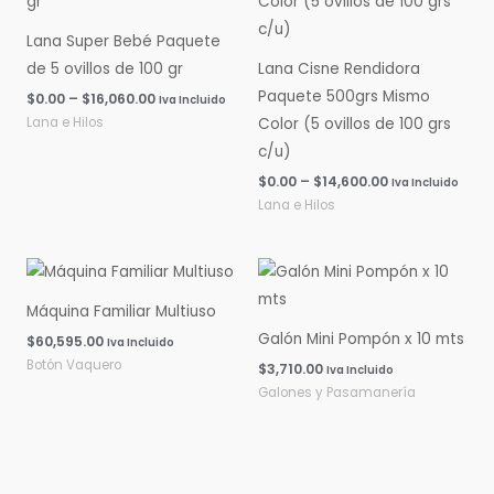
$0.00
$0.00
hasta
hasta
Lana Super Bebé Paquete
$16,060.00
$14,600.00
de 5 ovillos de 100 gr
Lana Cisne Rendidora
Paquete 500grs Mismo
$
0.00
–
$
16,060.00
Iva Incluido
Lana e Hilos
Color (5 ovillos de 100 grs
c/u)
$
0.00
–
$
14,600.00
Iva Incluido
Lana e Hilos
Máquina Familiar Multiuso
Galón Mini Pompón x 10 mts
$
60,595.00
Iva Incluido
Botón Vaquero
$
3,710.00
Iva Incluido
Galones y Pasamanería