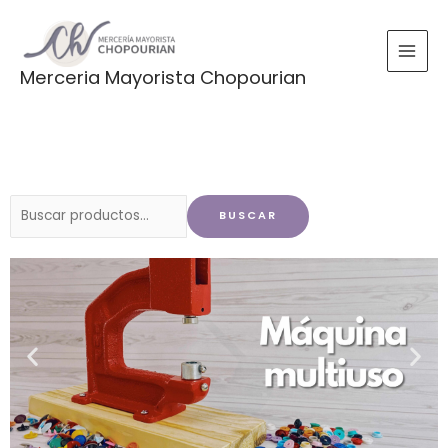
Ir
al
contenido
Merceria Mayorista Chopourian
Buscar
BUSCAR
por: