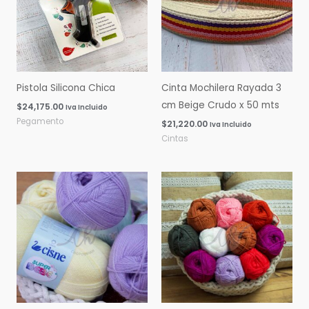
Pistola Silicona Chica
Cinta Mochilera Rayada 3
cm Beige Crudo x 50 mts
$
24,175.00
Iva Incluido
Pegamento
$
21,220.00
Iva Incluido
Cintas
Rango
Rango
de
de
precios:
precios:
desde
desde
$0.00
$0.00
hasta
hasta
$16,060.00
$14,600.00