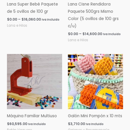
Lana Super Bebé Paquete
Lana Cisne Rendidora
de 5 ovillos de 100 gr
Paquete 500grs Mismo
Color (5 ovillos de 100 grs
$
0.00
–
$
16,060.00
Iva Incluido
Lana e Hilos
c/u)
$
0.00
–
$
14,600.00
Iva Incluido
Lana e Hilos
Máquina Familiar Multiuso
Galón Mini Pompón x 10 mts
$
60,595.00
$
3,710.00
Iva Incluido
Iva Incluido