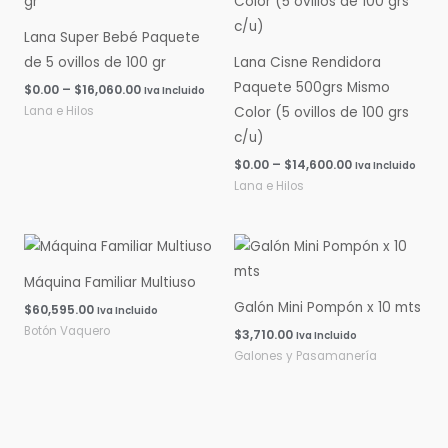
$0.00
$0.00
hasta
hasta
Lana Super Bebé Paquete
$16,060.00
$14,600.00
de 5 ovillos de 100 gr
Lana Cisne Rendidora
Paquete 500grs Mismo
$
0.00
–
$
16,060.00
Iva Incluido
Lana e Hilos
Color (5 ovillos de 100 grs
c/u)
$
0.00
–
$
14,600.00
Iva Incluido
Lana e Hilos
Máquina Familiar Multiuso
Galón Mini Pompón x 10 mts
$
60,595.00
Iva Incluido
Botón Vaquero
$
3,710.00
Iva Incluido
Galones y Pasamanería