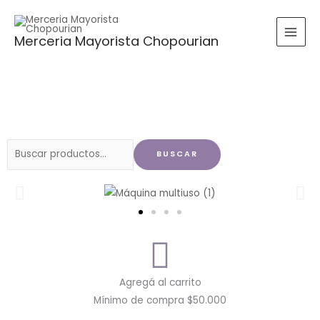
Ir
al
Merceria Mayorista Chopourian
contenido
Buscar
BUSCAR
por:
Agregá al carrito
Mínimo de compra $50.000