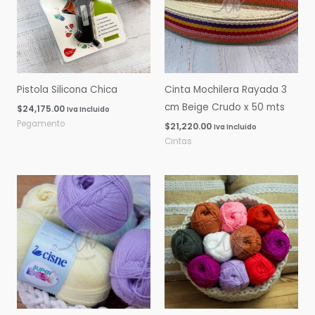
Pistola Silicona Chica
Cinta Mochilera Rayada 3
cm Beige Crudo x 50 mts
$
24,175.00
Iva Incluido
Pegamento
$
21,220.00
Iva Incluido
Cintas
Rango
Rango
de
de
precios:
precios:
desde
desde
$0.00
$0.00
hasta
hasta
$16,060.00
$14,600.00