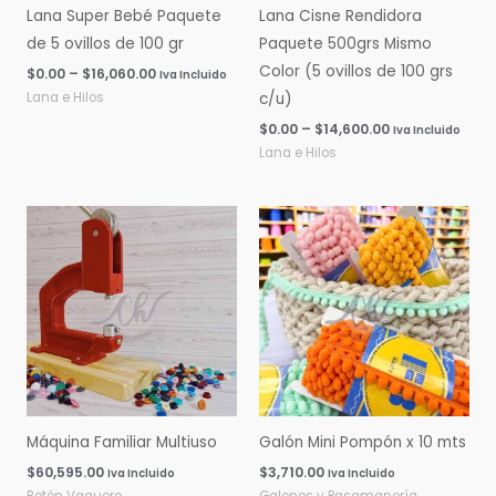
Lana Super Bebé Paquete
Lana Cisne Rendidora
de 5 ovillos de 100 gr
Paquete 500grs Mismo
Color (5 ovillos de 100 grs
$
0.00
–
$
16,060.00
Iva Incluido
Lana e Hilos
c/u)
$
0.00
–
$
14,600.00
Iva Incluido
Lana e Hilos
Máquina Familiar Multiuso
Galón Mini Pompón x 10 mts
$
60,595.00
$
3,710.00
Iva Incluido
Iva Incluido