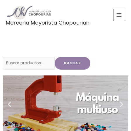
Ir
al
contenido
Merceria Mayorista Chopourian
Buscar
BUSCAR
por: