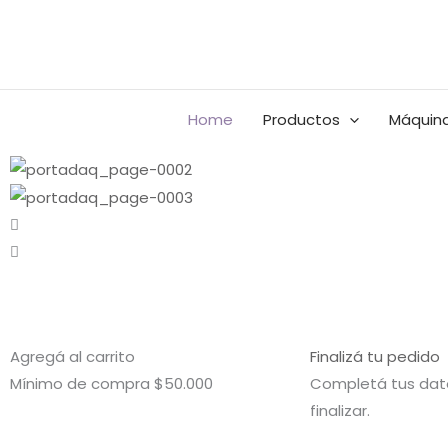
Ir
al
Buscar
contenido
por:
Home
Productos
Máquina
Agregá al carrito
Finalizá tu pedido
Mínimo de compra $50.000
Completá tus dato
finalizar.