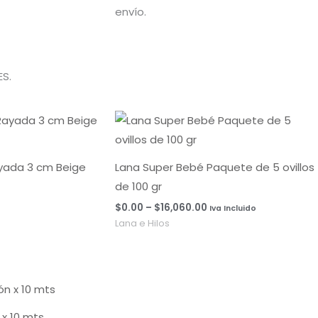
envío.
S.
Rango
de
precios:
desde
$0.00
ayada 3 cm Beige
Lana Super Bebé Paquete de 5 ovillos
hasta
de 100 gr
$16,060.00
$
0.00
–
$
16,060.00
Iva Incluido
Lana e Hilos
x 10 mts