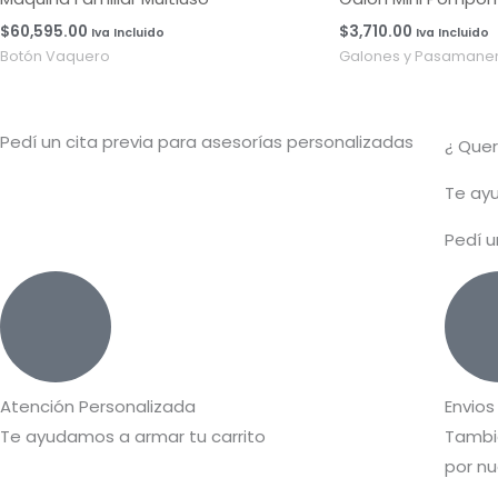
$
60,595.00
$
3,710.00
Iva Incluido
Iva Incluido
Botón Vaquero
Galones y Pasamaner
Pedí un cita previa para asesorías personalizadas
¿ Que
T
e ayu
Pedí u
Atención Personalizada
Envios
Te ayudamos a armar tu carrito
Tambié
por nu