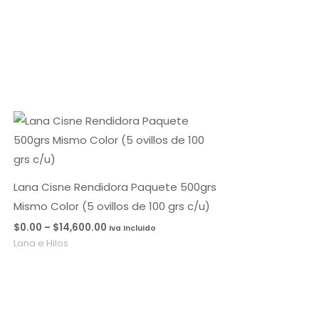
Rango
de
precios:
desde
$0.00
hasta
Lana Cisne Rendidora Paquete 500grs
$14,600.00
Mismo Color (5 ovillos de 100 grs c/u)
$
0.00
–
$
14,600.00
Iva Incluido
Lana e Hilos