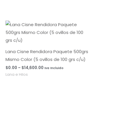
Rango
de
precios:
desde
$0.00
hasta
Lana Cisne Rendidora Paquete 500grs
$14,600.00
Mismo Color (5 ovillos de 100 grs c/u)
$
0.00
–
$
14,600.00
Iva Incluido
Lana e Hilos