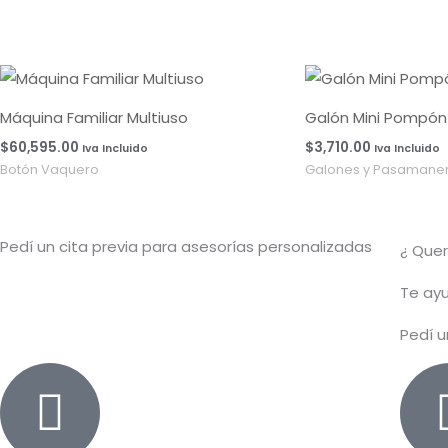
Máquina Familiar Multiuso
Galón Mini Pompón 
$
60,595.00
$
3,710.00
Iva Incluido
Iva Incluido
Botón Vaquero
Galones y Pasamaner
Pedí un cita previa para asesorías personalizadas
¿ Que
T
e ayu
Pedí u