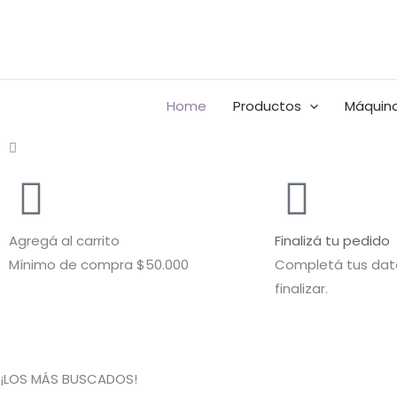
Ir
al
Buscar
contenido
por:
Home
Productos
Máquina
Agregá al carrito
Finalizá tu pedido
Mínimo de compra $50.000
Completá tus dato
finalizar.
¡LOS MÁS BUSCADOS!