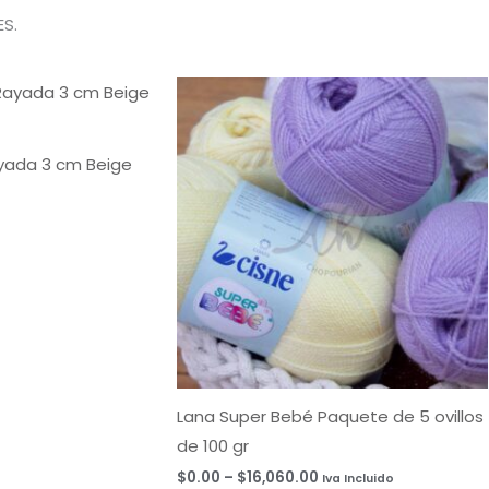
S.
Rango
de
precios:
desde
$0.00
ayada 3 cm Beige
hasta
$16,060.00
Lana Super Bebé Paquete de 5 ovillos
de 100 gr
$
0.00
–
$
16,060.00
Iva Incluido