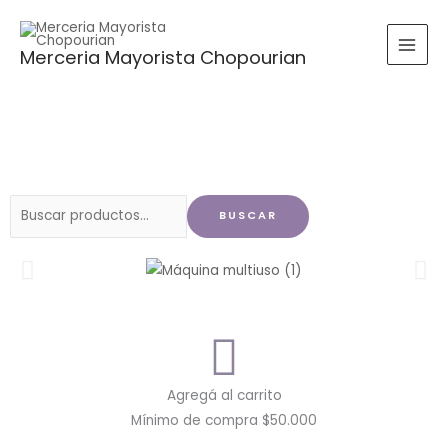
Ir
al
Merceria Mayorista Chopourian
contenido
Buscar
BUSCAR
por:
Agregá al carrito
Mínimo de compra $50.000