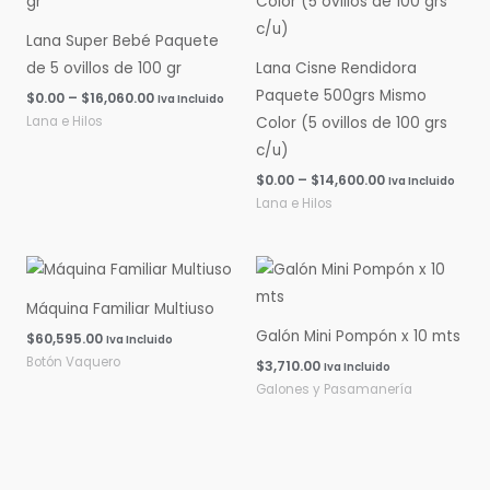
$0.00
$0.00
hasta
hasta
Lana Super Bebé Paquete
$16,060.00
$14,600.00
de 5 ovillos de 100 gr
Lana Cisne Rendidora
Paquete 500grs Mismo
$
0.00
–
$
16,060.00
Iva Incluido
Lana e Hilos
Color (5 ovillos de 100 grs
c/u)
$
0.00
–
$
14,600.00
Iva Incluido
Lana e Hilos
Máquina Familiar Multiuso
Galón Mini Pompón x 10 mts
$
60,595.00
Iva Incluido
Botón Vaquero
$
3,710.00
Iva Incluido
Galones y Pasamanería