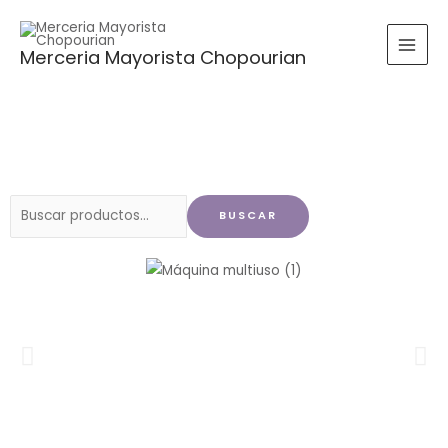
Ir
al
Merceria Mayorista Chopourian
contenido
Buscar
BUSCAR
por: