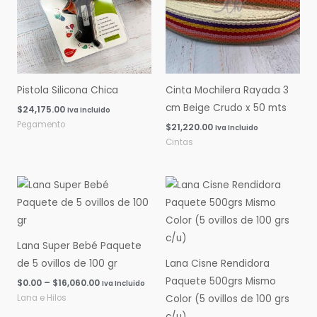
Pistola Silicona Chica
Cinta Mochilera Rayada 3
cm Beige Crudo x 50 mts
$
24,175.00
Iva Incluido
Pegamento
$
21,220.00
Iva Incluido
Cintas
Rango
Rango
de
de
precios:
precios:
desde
desde
$0.00
$0.00
hasta
hasta
Lana Super Bebé Paquete
$16,060.00
$14,600.00
de 5 ovillos de 100 gr
Lana Cisne Rendidora
Paquete 500grs Mismo
$
0.00
–
$
16,060.00
Iva Incluido
Lana e Hilos
Color (5 ovillos de 100 grs
c/u)