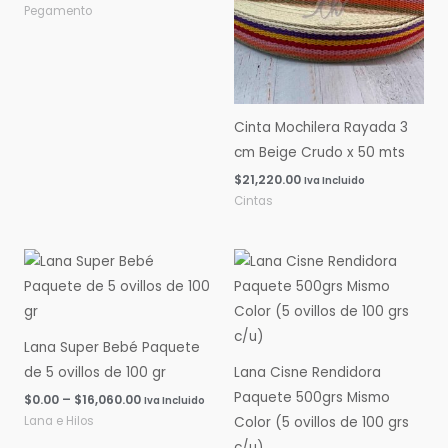
Pegamento
Cinta Mochilera Rayada 3
cm Beige Crudo x 50 mts
$
21,220.00
Iva Incluido
Cintas
Rango
Rango
de
de
precios:
precios:
desde
desde
$0.00
$0.00
hasta
hasta
Lana Super Bebé Paquete
$16,060.00
$14,600.00
de 5 ovillos de 100 gr
Lana Cisne Rendidora
Paquete 500grs Mismo
$
0.00
–
$
16,060.00
Iva Incluido
Lana e Hilos
Color (5 ovillos de 100 grs
c/u)