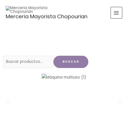
Ir
al
Merceria Mayorista Chopourian
contenido
Buscar
BUSCAR
por: