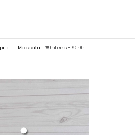
prar
Mi cuenta
0 items
$0.00