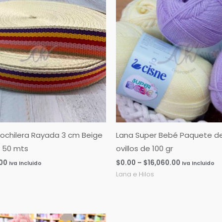
de
precios:
desde
$0.00
hasta
$16,060.00
ochilera Rayada 3 cm Beige
Lana Super Bebé Paquete d
 50 mts
ovillos de 100 gr
.00
$
0.00
–
$
16,060.00
Iva Incluido
Iva Incluido
Lana e Hilos