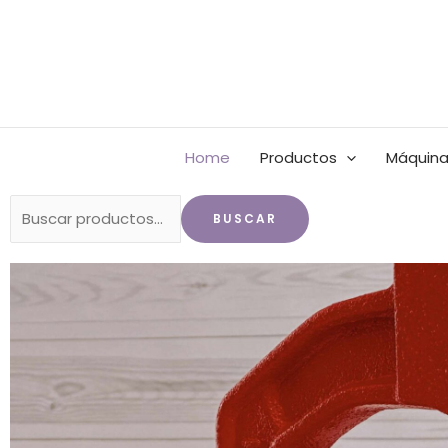
Ir
al
contenido
Home
Productos
Máquina
Buscar
BUSCAR
por: