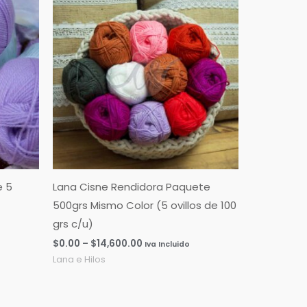
de
precios:
desde
$0.00
hasta
$14,600.00
e 5
Lana Cisne Rendidora Paquete
500grs Mismo Color (5 ovillos de 100
grs c/u)
$
0.00
–
$
14,600.00
Iva Incluido
Lana e Hilos