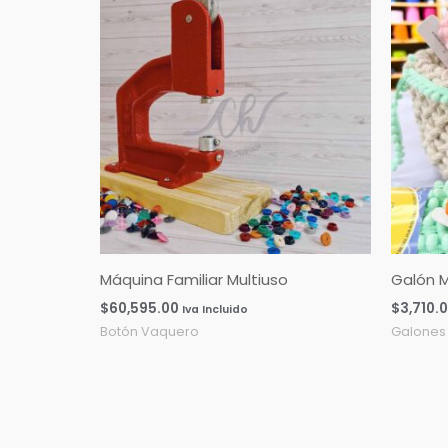
Máquina Familiar Multiuso
Galón M
$
60,595.00
$
3,710.
Iva Incluido
Botón Vaquero
Galones