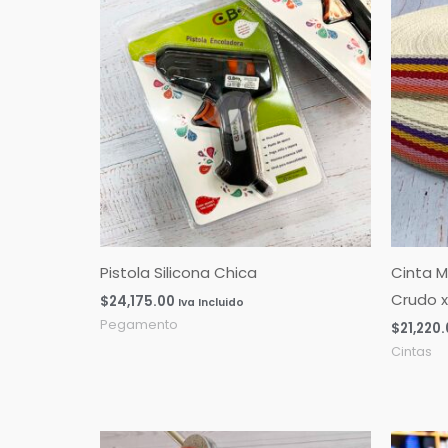
Pistola Silicona Chica
Cinta M
Crudo x
$
24,175.00
Iva Incluido
Pegamento
$
21,220
Cintas