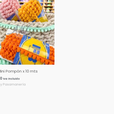
ini Pompón x 10 mts
00
Iva Incluido
 y Pasamanería