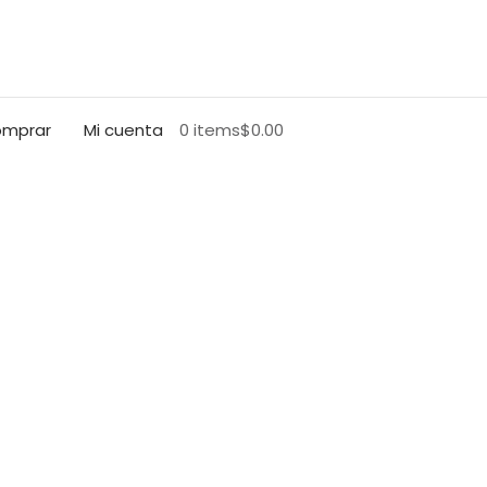
mprar
Mi cuenta
0 items
$0.00