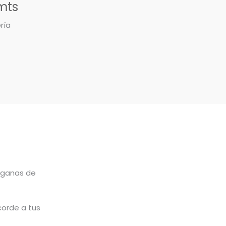
mts
ría
 ganas de
corde a tus