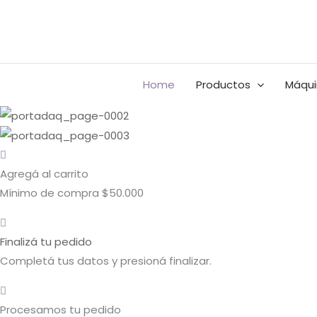
Ir
Buscar
Rango
Rango
al
por:
de
de
contenido
precios:
precios:
BUSCAR
desde
desde
Home
Productos
Máqui
$0.00
$0.00
hasta
hasta
$16,060.00
$14,600.00
Agregá al carrito
Mínimo de compra $50.000
Finalizá tu pedido
Completá tus datos y presioná finalizar.
Procesamos tu pedido