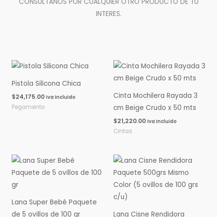
CONSULTANOS POR CUALQUIER OTRO PRODUCTO DE TU
INTERES.
Pistola Silicona Chica
Cinta Mochilera Rayada 3
$
24,175.00
Iva Incluido
Pegamento
cm Beige Crudo x 50 mts
$
21,220.00
Iva Incluido
Cintas
Rango
Rango
de
de
precios:
precios:
desde
desde
$0.00
$0.00
hasta
hasta
Lana Super Bebé Paquete
$16,060.00
$14,600.00
de 5 ovillos de 100 gr
Lana Cisne Rendidora