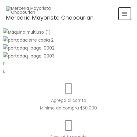
Ir
al
Buscar
BUSCAR
Merceria Mayorista Chopourian
contenido
por:
Agregá al carrito
Mínimo de compra $50.000