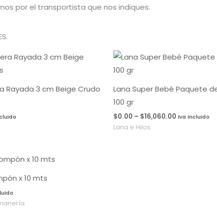
os por el transportista que nos indiques.
S.
Rango
de
precios:
desde
$0.00
ra Rayada 3 cm Beige Crudo
Lana Super Bebé Paquete de 
hasta
100 gr
$16,060.00
$
0.00
–
$
16,060.00
ncluido
Iva Incluido
Lana e Hilos
mpón x 10 mts
cluido
manería