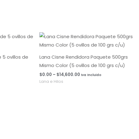
Rango
de
precios:
desde
$0.00
5 ovillos de
Lana Cisne Rendidora Paquete 500grs
hasta
Mismo Color (5 ovillos de 100 grs c/u)
$14,600.00
$
0.00
–
$
14,600.00
Iva Incluido
Lana e Hilos