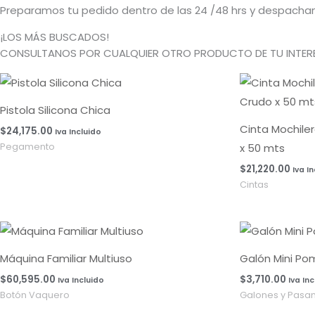
Preparamos tu pedido dentro de las 24 /48 hrs y despacham
¡LOS MÁS BUSCADOS!
CONSULTANOS POR CUALQUIER OTRO PRODUCTO DE TU INTERE
Pistola Silicona Chica
Cinta Mochile
$
24,175.00
Iva Incluido
x 50 mts
Pegamento
$
21,220.00
Iva I
Cintas
Máquina Familiar Multiuso
Galón Mini Po
$
60,595.00
$
3,710.00
Iva Incluido
Iva In
Botón Vaquero
Galones y Pasa