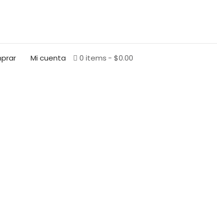
BUSCAR
prar
Mi cuenta
0 items
$0.00